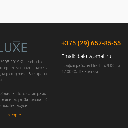
+375 (29) 657-85-55
Email:
d.aktiv@mail.ru
 2005-2019 © petelka.by -
График работы Пн-Пт: с 9:00 до
нтернет-магазин пряжи и
17:00 Сб: Выходной
ля рукоделия.. Все права
ы.
область, Логойский район,
левщина, ул. Заводская, 6
инск, Беларусь
ть на карте