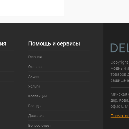
т
ия
Помощь и сервисы
Главная
Copyright
Отзывы
модный и
товаров д
Акции
защищен
Услуги
Минская 
Коллекции
дер. Кова
Бренды
офис 6, М
Доставка
Посмотре
Вопрос ответ