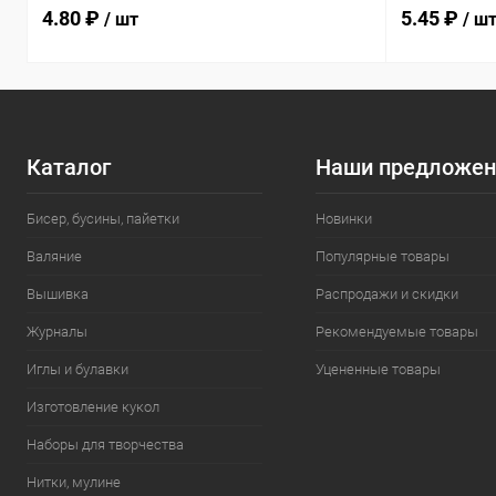
4.80 ₽
5.45 ₽
/ шт
/ ш
Каталог
Наши предложен
Бисер, бусины, пайетки
Новинки
Валяние
Популярные товары
Вышивка
Распродажи и скидки
Журналы
Рекомендуемые товары
Иглы и булавки
Уцененные товары
Изготовление кукол
Наборы для творчества
Нитки, мулине