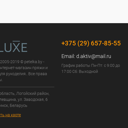
+375 (29) 657-85-55
Email:
d.aktiv@mail.ru
 2005-2019 © petelka.by -
График работы Пн-Пт: с 9:00 до
нтернет-магазин пряжи и
17:00 Сб: Выходной
ля рукоделия.. Все права
ы.
область, Логойский район,
левщина, ул. Заводская, 6
инск, Беларусь
ть на карте