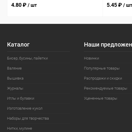
4.80 ₽
5.45 ₽
/ шт
/ ш
Каталог
Наши предложен
Бисер, бусины, пайетки
Новинки
Валяние
Популярные товары
Вышивка
Распродажи и скидки
Журналы
Рекомендуемые товары
Иглы и булавки
Уцененные товары
Изготовление кукол
Наборы для творчества
Нитки, мулине