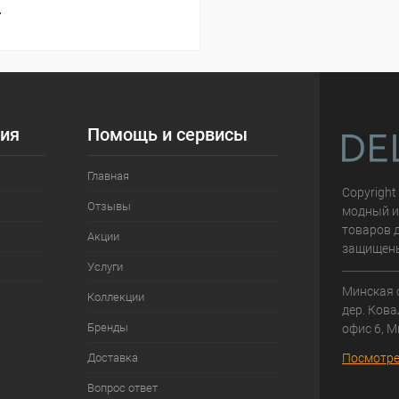
т
ия
Помощь и сервисы
Главная
Copyright
Отзывы
модный и
товаров д
Акции
защищен
Услуги
Минская 
Коллекции
дер. Кова
Бренды
офис 6, М
Доставка
Посмотре
Вопрос ответ