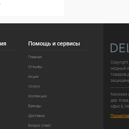
т
ия
Помощь и сервисы
Главная
Copyright
Отзывы
модный и
товаров д
Акции
защищен
Услуги
Минская 
Коллекции
дер. Кова
Бренды
офис 6, М
Доставка
Посмотре
Вопрос ответ