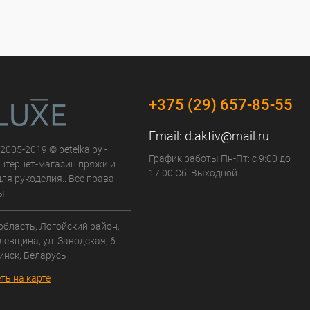
+375 (29) 657-85-55
Email:
d.aktiv@mail.ru
 2005-2019 © petelka.by -
График работы Пн-Пт: с 9:00 до
нтернет-магазин пряжи и
17:00 Сб: Выходной
ля рукоделия.. Все права
ы.
область, Логойский район,
левщина, ул. Заводская, 6
инск, Беларусь
ть на карте