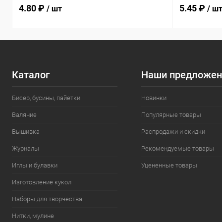
4.80 ₽
5.45 ₽
/ шт
/ ш
Каталог
Наши предложен
Бисер, бусины, пайетки
Новинки
Валяние
Популярные товары
Вышивка
Распродажи и скидки
Журналы
Рекомендуемые товары
Иглы и булавки
Уцененные товары
Изготовление кукол
Наборы для творчества
Нитки, мулине