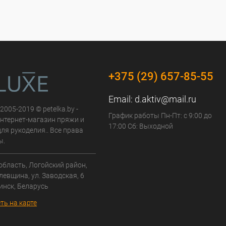
+375 (29) 657-85-55
Email:
d.aktiv@mail.ru
 2005-2019 © petelka.by -
График работы Пн-Пт: с 9:00 до
нтернет-магазин пряжи и
17:00 Сб: Выходной
ля рукоделия.. Все права
ы.
область, Логойский район,
левщина, ул. Заводская, 6
инск, Беларусь
ть на карте