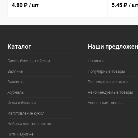
4.80 ₽
5.45 ₽
/ шт
/ ш
Каталог
Наши предложен
Бисер, бусины, пайетки
Новинки
Валяние
Популярные товары
Вышивка
Распродажи и скидки
Журналы
Рекомендуемые товары
Иглы и булавки
Уцененные товары
Изготовление кукол
Наборы для творчества
Нитки, мулине