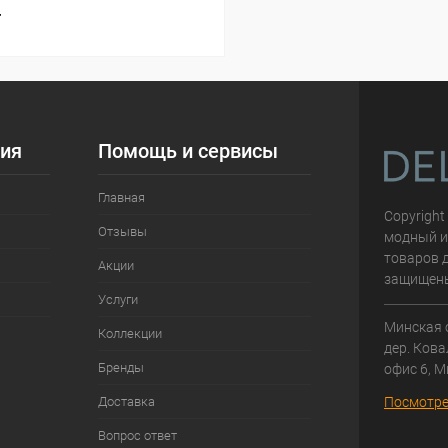
т
ия
Помощь и сервисы
Главная
Copyright
Отзывы
модный и
товаров д
Акции
защищен
Услуги
Минская 
Коллекции
дер. Кова
Бренды
офис 6, М
Доставка
Посмотре
Вопрос ответ