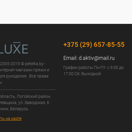
+375 (29) 657-85-55
Email:
d.aktiv@mail.ru
 2005-2019 © petelka.by -
График работы Пн-Пт: с 9:00 до
нтернет-магазин пряжи и
17:00 Сб: Выходной
ля рукоделия.. Все права
ы.
область, Логойский район,
левщина, ул. Заводская, 6
инск, Беларусь
ть на карте