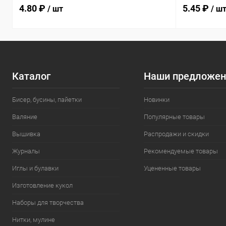
4.80 ₽
5.45 ₽
/ шт
/ ш
Каталог
Наши предложен
Бисер, бусины, пайетки
Новинки
Валяние
Популярные товары
Вышивка
Распродажи и скидки
Журналы
Рекомендуемые товары
Иглы и булавки
Уцененные товары
Изготовление кукол
Наборы для творчества
Нитки, мулине