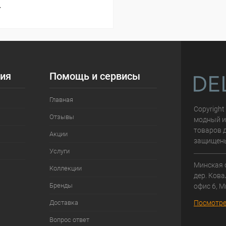
т
ия
Помощь и сервисы
Главная
Copyright
Отзывы
модный и
товаров д
Акции
защищен
Услуги
Минская 
Коллекции
дер. Кова
Бренды
офис 6, М
Доставка
Посмотре
Вопрос ответ