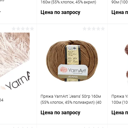
160м (55% хлопок, 45% акрил)
90м (100
(945 принт)
дымчаты
Цена по запросу
Цена п
т
Запросить цену
корзину
Купить в 1 клик
Сравнение
Купит
ик
Сравнение
В избранное
Под заказ
В изб
Под заказ
Пряжа YarnArt 'Jeans' 50гр 160м
Пряжа Ya
04
(55% хлопок, 45% полиакрил) (40
100м (1
коричневый)
(986 ко
Цена по запросу
Цена п