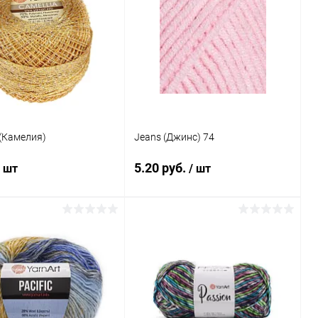
 (Камелия)
Jeans (Джинс) 74
5.20 руб.
/ шт
/ шт
В корзину
В корзину
ь в 1 клик
Сравнение
Купить в 1 клик
Сравнение
ранное
Под заказ
В избранное
Под заказ