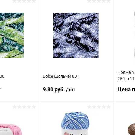
Запросить цену
корзину
Купить в 1 клик
Сравнение
Купит
ик
Сравнение
В избранное
Под заказ
В изб
Под заказ
Пряжа Ya
808
Dolce (Дольче) 801
250гр 11
вискоза,
9.80 руб.
Цена п
т
/ шт
металлик
корзину
В корзину
Купит
ик
Сравнение
Купить в 1 клик
Сравнение