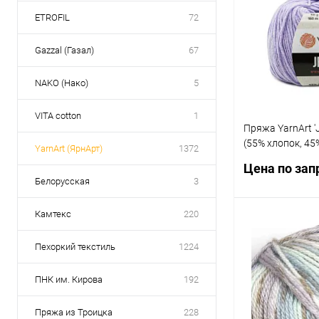
ETROFIL
72
Gazzal (Газал)
67
NAKO (Нако)
5
VITA cotton
1
Пряжа YarnArt '
(55% хлопок, 45
YarnArt (ЯрнАрт)
1372
лаванда)
Цена по зап
Белорусская
3
Камтекс
220
Запр
Пехоркий текстиль
1224
Купить в 1 кл
ПНК им. Кирова
192
В избранное
Пряжа из Троицка
228