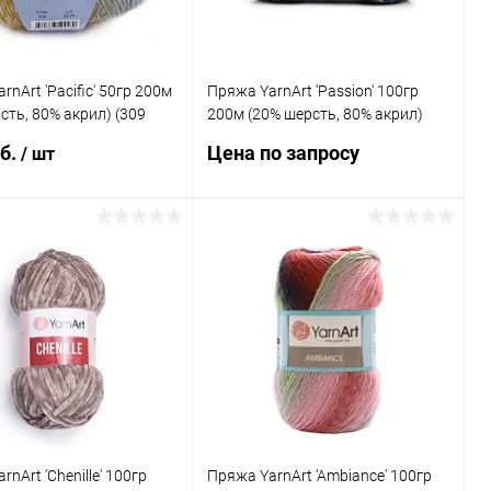
rnArt 'Pacific' 50гр 200м
Пряжа YarnArt 'Passion' 100гр
сть, 80% акрил) (309
200м (20% шерсть, 80% акрил)
(1250 принт)
уб.
Цена по запросу
/ шт
Запросить цену
В корзину
Купить в 1 клик
Сравнение
ь в 1 клик
Сравнение
В избранное
Под заказ
ранное
Под заказ
nArt 'Chenille' 100гр
Пряжа YarnArt 'Ambiance' 100гр