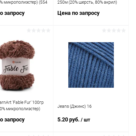
% микрополиэстер) (554
250м (20% шерсть, 80% акрил)
й)
(150 секционный)
о запросу
Цена по запросу
Запросить цену
Запросить цену
ь в 1 клик
Сравнение
Купить в 1 клик
Сравнение
ранное
Под заказ
В избранное
Под заказ
rnArt 'Fable Fur' 100гр
Jeans (Джинс) 16
00% микрополиэстер)
фейный)
о запросу
5.20 руб.
/ шт