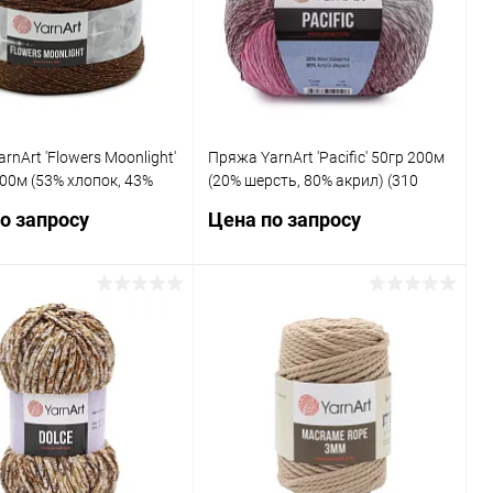
ранное
Под заказ
В избранное
Под заказ
rnArt 'Flowers Moonlight'
Пряжа YarnArt 'Pacific' 50гр 200м
00м (53% хлопок, 43%
(20% шерсть, 80% акрил) (310
л, 4% металлик) (3284
меланж)
о запросу
Цена по запросу
ный)
Запросить цену
Запросить цену
ь в 1 клик
Сравнение
Купить в 1 клик
Сравнение
ранное
Под заказ
В избранное
Под заказ