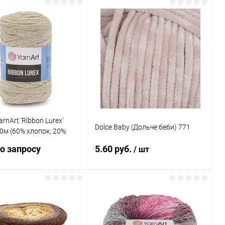
Запросить цену
В корзину
ь в 1 клик
Сравнение
Купить в 1 клик
Сравнение
ранное
Под заказ
В избранное
Под заказ
rnArt 'Ribbon Lurex'
Dolce Baby (Дольче беби) 771
0м (60% хлопок, 20%
 полиэстер, 20%
о запросу
5.60 руб.
/ шт
) (724 белое золото)
Запросить цену
В корзину
ь в 1 клик
Сравнение
Купить в 1 клик
Сравнение