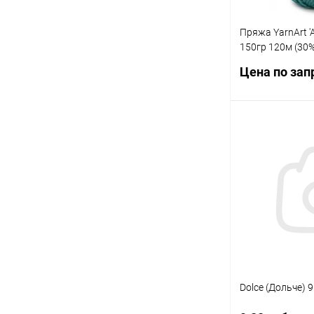
Пряжа YarnArt 'A
150гр 120м (30
шерсть, 60% акр
Цена по зап
бирюзовый)
Запр
Купить в 1 кл
В избранное
Dolce (Дольче) 