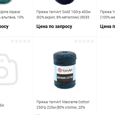
lpine Alpaca'
Пряжа YarnArt 'Gold' 100гр 400м
Пряжа Ya
% альпака, 10%
(92% акрил, 8% металлик) (9033
(100% ми
ил) (446
синий)
меланж)
росу
Цена по запросу
Цена п
осить цену
Запросить цену
ик
Сравнение
Купить в 1 клик
Сравнение
Купит
Под заказ
В избранное
Под заказ
В изб
Пряжа YarnArt 'Macrame Cotton'
954
250гр 225м (80% хлопок, 20%
полиэстер) (761 джинсовый)