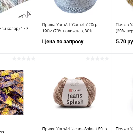
Пряжа YarnArt 'Camelia' 20гр
Пряжа Ya
ейзи колор) 179
190м (70% полиэстер, 30%
(20% шер
металлик) (411 серебро)
меланж)
Цена по запросу
5.70 р
т
Запросить цену
корзину
Купить в 1 клик
Сравнение
ик
Сравнение
Купит
В избранное
Под заказ
Под заказ
В изб
Пряжа YarnArt 'Jeans Splash' 50гр
Пряжа Yar
803