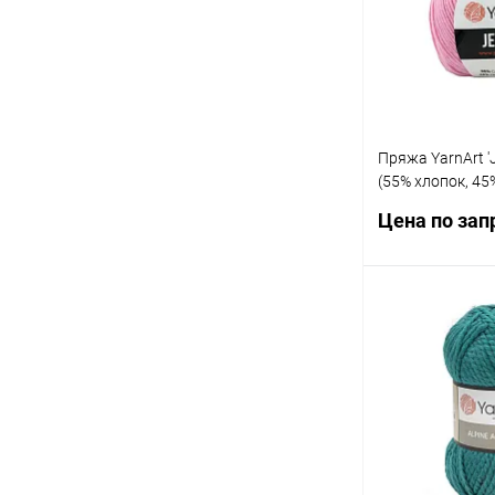
В избранное
Пряжа YarnArt '
(55% хлопок, 45
розовый)
Цена по зап
Запр
Купить в 1 кл
В избранное