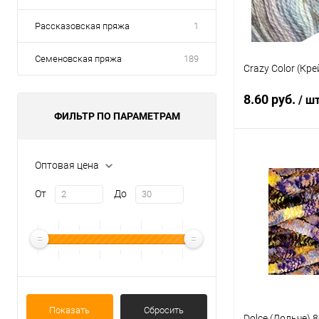
Рассказовская пряжа
1
Семеновская пряжа
189
Crazy Color (Кр
8.60 руб.
/ ш
ФИЛЬТР ПО ПАРАМЕТРАМ
В 
Оптовая цена
От
До
Купить в 1 кл
В избранное
Показать
Сбросить
Dolce (Дольче) 