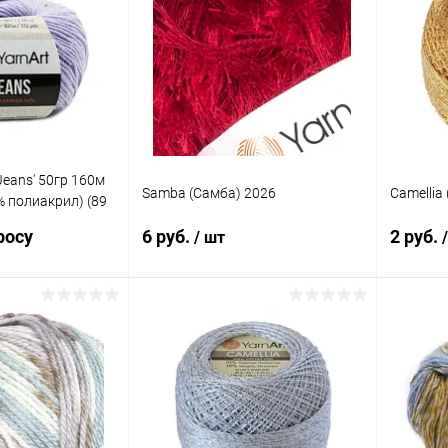
Jeans' 50гр 160м
Samba (Самба) 2026
Camellia
% полиакрил) (89
росу
6 руб.
2 руб.
/ шт
осить цену
В корзину
ик
Сравнение
Купить в 1 клик
Сравнение
Купит
Под заказ
В избранное
Под заказ
В изб