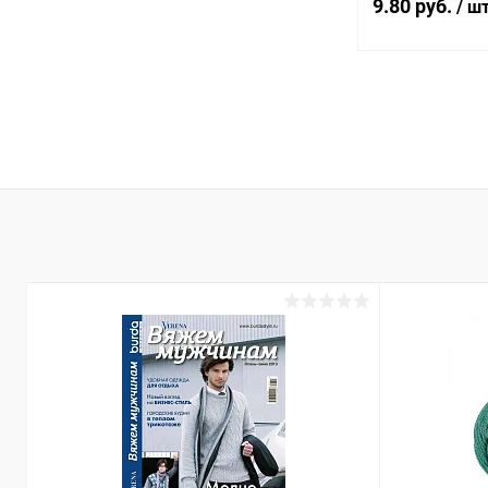
9.80 руб.
/ ш
В 
Купить в 1 кл
В избранное