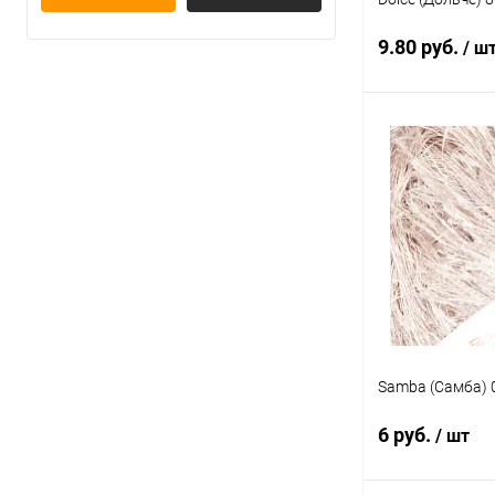
9.80 руб.
/ ш
В 
Купить в 1 кл
В избранное
Samba (Самба) 
6 руб.
/ шт