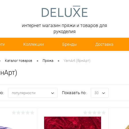
интернет магазин пряжи и товаров для
рукоделия
уги
Коллекции
Бренды
Доставка
•
•
•
Каталог товаров
Пряжа
YarnArt (ЯрнАрт)
рнАрт)
о:
Показать по:
популярности
30