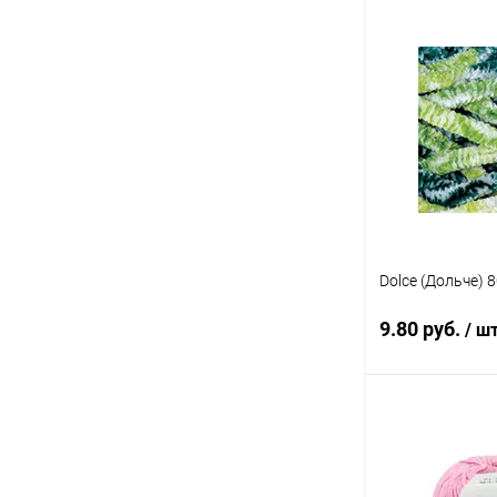
В 
Купить в 1 кл
В избранное
Dolce (Дольче) 
9.80 руб.
/ ш
В 
Купить в 1 кл