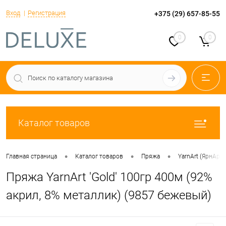
Вход
Регистрация
+375 (29) 657-85-55
0
0
Каталог товаров
•
•
•
Главная страница
Каталог товаров
Пряжа
YarnArt (ЯрнАрт)
Пряжа YarnArt 'Gold' 100гр 400м (92%
акрил, 8% металлик) (9857 бежевый)