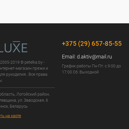
+375 (29) 657-85-55
Email:
d.aktiv@mail.ru
 2005-2019 © petelka.by -
График работы Пн-Пт: с 9:00 до
нтернет-магазин пряжи и
17:00 Сб: Выходной
ля рукоделия.. Все права
ы.
область, Логойский район,
левщина, ул. Заводская, 6
инск, Беларусь
ть на карте