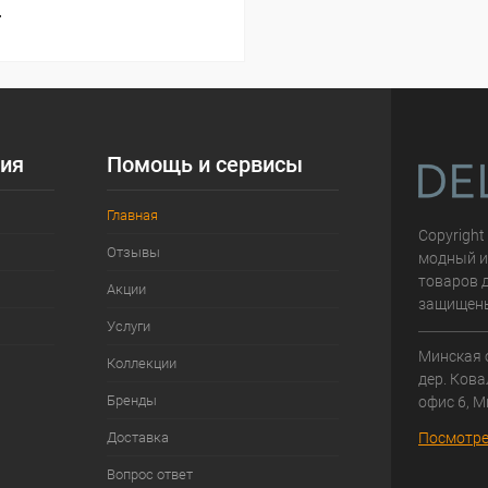
т
ия
Помощь и сервисы
Главная
Copyright
Отзывы
модный и
товаров д
Акции
защищен
Услуги
Минская 
Коллекции
дер. Кова
Бренды
офис 6, М
Доставка
Посмотре
Вопрос ответ