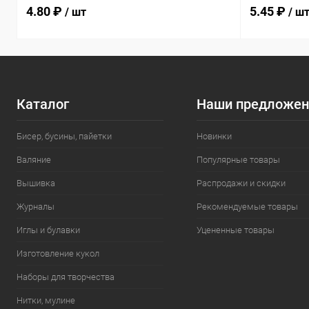
4.80 ₽
5.45 ₽
/ шт
/ ш
Каталог
Наши предложен
Бисер, бусины, пайетки
Новинки
Валяние
Популярные товары
Вышивка
Распродажи и скидки
Журналы
Рекомендуемые товары
Иглы и булавки
Уцененные товары
Изготовление кукол
Наборы для творчества
Нитки, мулине