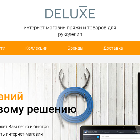
интернет магазин пряжи и товаров для
рукоделия
уги
Коллекции
Бренды
Доставка
тильная женская одежда
ая коллекция женской одежды и аксессуаров 2016 года.
жда напрямую из Италии и Франции.