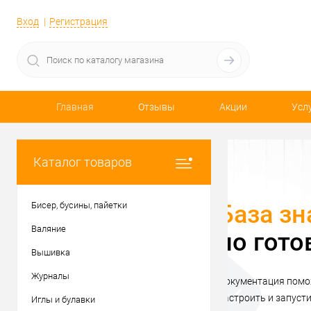
Вход
Регистрация
Главная
Отзывы
Акции
Усл
Каталог товаров
Бисер, бусины, пайетки
Валяние
С
Вышивка
Журналы
Нов
Иглы и булавки
Оде