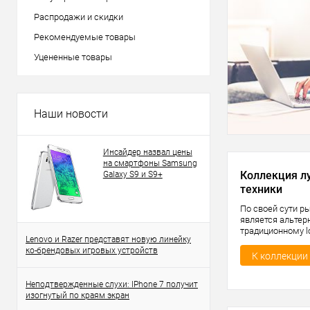
Распродажи и скидки
Рекомендуемые товары
Уцененные товары
Наши новости
Инсайдер назвал цены
на смартфоны Samsung
Коллекция л
Galaxy S9 и S9+
техники
По своей сути р
является альтер
традиционному l
Lenovo и Razer представят новую линейку
который вызыва
ко-брендовых игровых устройств
людей недоумен
К коллекции
прочитать рыбу т
Неподтвержденные слухи: IPhone 7 получит
изогнутый по краям экран