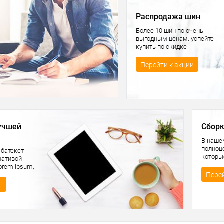
Распродажа шин
Более 10 шин по очень
выгодным ценам. успейте
купить по скидке
Перейти к акции
учшей
Сборк
В наше
полноце
ыбатекст
которы
нативой
товар
orem ipsum,
ет у некторых
Перей
ие при попытках
екст.