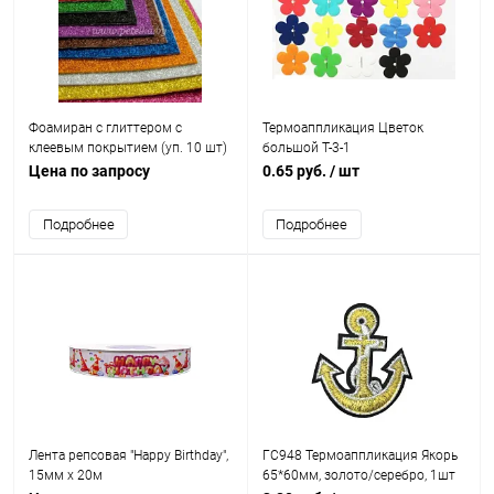
Фоамиран с глиттером с
Термоаппликация Цветок
клеевым покрытием (уп. 10 шт)
большой Т-3-1
толщ. 2 мм 20*30 см ассорти
Цена по запросу
0.65 руб.
/ шт
Подробнее
Подробнее
Лента репсовая "Happy Birthday",
ГС948 Термоаппликация Якорь
15мм х 20м
65*60мм, золото/серебро, 1шт