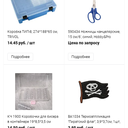
Коробка ТИП-8, 274*188*65 см,
590434 Ножницы канцелярские,
TRIVOL
15 см/6', синий, Hobby&Pro
14.45 руб.
/ шт
Цена по запросу
Подробнее
Подробнее
КЧ 1900 Коробочки для бисера
BA1034 Термоаппликация
в контейнере 19*8,5*3,5 см
"Пиратский флаг", 3,9*3,7см, 1шт,
Hobby&Pro
14.50 руб.
/ шт
2.95 руб.
/ шт