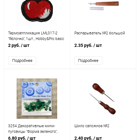
Термоаппликация LML017-2
Распарыватель №2 большой
"Яблочко", 1шт., Hobby&Pro basic
2 руб.
/ шт
2.35 руб.
/ шт
Подробнее
Подробнее
3254 Декоративные мини-
Шило сапожное №2
пуговицы "Форма зеленого",
Dress It Up
6.80 руб.
/ шт
2.40 руб.
/ шт