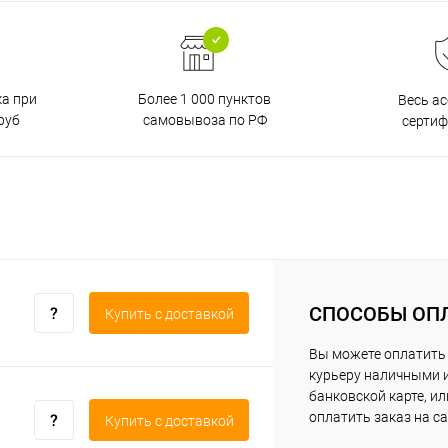
ка при
Более 1 000 пунктов
Весь а
руб
самовывоза по РФ
серти
СПОСОБЫ ОП
Купить c доставкой
Вы можете оплатить
курьеру наличными 
банковской карте, ил
оплатить заказ на са
Купить c доставкой