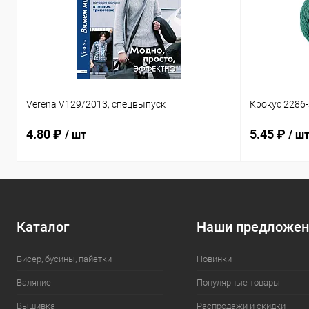
Verena V129/2013, спецвыпуск
Крокус 2286
4.80 ₽
5.45 ₽
/ шт
/ ш
Каталог
Наши предложен
Бисер, бусины, пайетки
Новинки
Валяние
Популярные товары
Вышивка
Распродажи и скидки