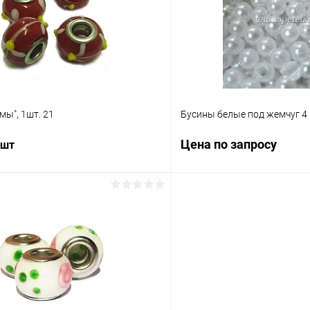
В избранное
ое
Под заказ
ы", 1шт. 21
Бусины белые под жемчуг 4
Цена по запросу
 шт
Запросит
В корзину
Купить в 1 клик
 клик
Сравнение
В избранное
ое
Под заказ