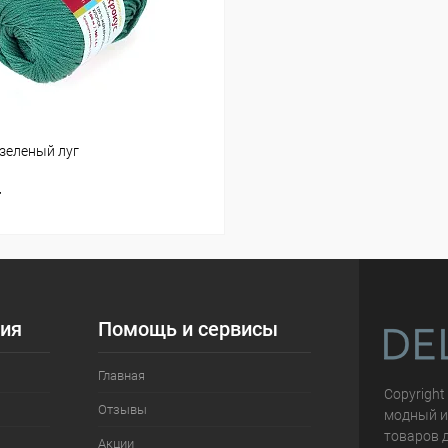
-зеленый луг
т
ия
Помощь и сервисы
Главная
Copyright
Отзывы
модный и
товаров д
Акции