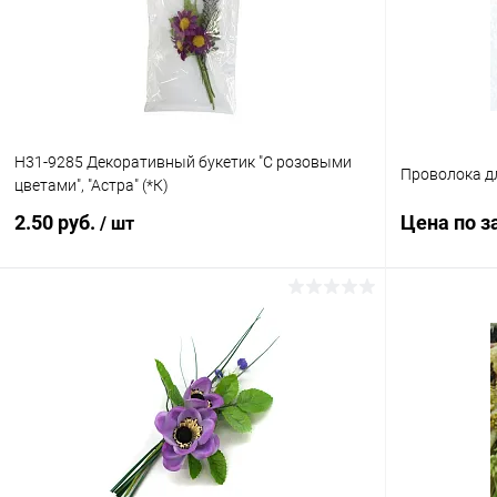
В избранное
Под заказ
В избранн
H31-9285 Декоративный букетик "С розовыми
Проволока д
цветами", "Астра" (*К)
2.50 руб.
Цена по з
/ шт
В корзину
Купить в 1
Купить в 1 клик
К сравнению
В избранн
В избранное
Под заказ