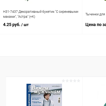
H31-7437 Декоративный букетик "С сиреневыми
Тычинки для
маками", "Астра" (+К)
4.25 руб.
Цена по з
/ шт
В корзину
Купить в 1
Купить в 1 клик
К сравнению
В избранн
В избранное
Под заказ