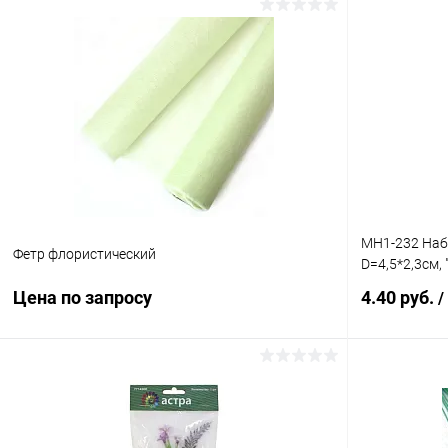
MH1-232 Наб
Фетр флористический
D=4,5*2,3см, 
Цена по запросу
4.40 руб.
/
Запросить цену
Купить в 1 клик
Сравнение
Купить в 1