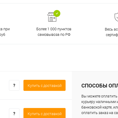
ка при
Более 1 000 пунктов
Весь а
руб
самовывоза по РФ
серти
СПОСОБЫ ОП
Купить c доставкой
Вы можете оплатить
курьеру наличными 
банковской карте, ил
оплатить заказ на са
Купить c доставкой