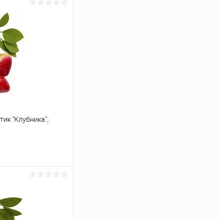
ик "Клубника",
ину
К сравнению