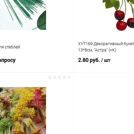
ое
Под заказ
В избранное
XYT169 Декоративный букети
ля стеблей
13*8см, "Астра" (+К)
апросу
2.80 руб.
/ шт
Запросить цену
В корз
 клик
К сравнению
Купить в 1 клик
ое
Под заказ
В избранное