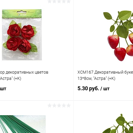
ор декоративных цветов
XCM167 Декоративный букет
"Астра" (+К)
13*8см, "Астра" (+К)
5.30 руб.
 шт
/ шт
В корзину
В корз
 клик
Сравнение
Купить в 1 клик