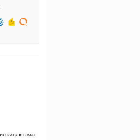
е
ических костюмах,