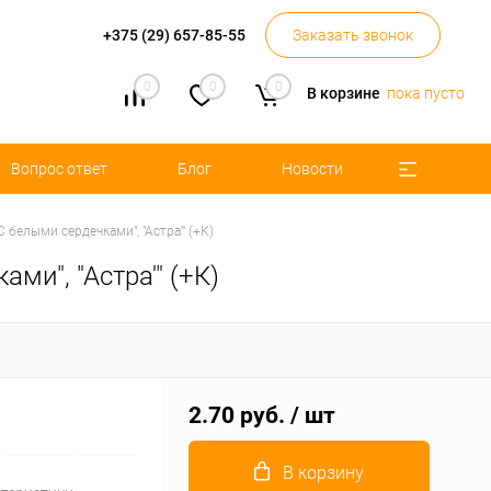
+375 (29) 657-85-55
Заказать звонок
0
0
0
В корзине
пока пусто
Вопрос ответ
Блог
Новости
белыми сердечками", "Астра'" (+К)
ми", "Астра'" (+К)
2.70 руб.
/ шт
В корзину