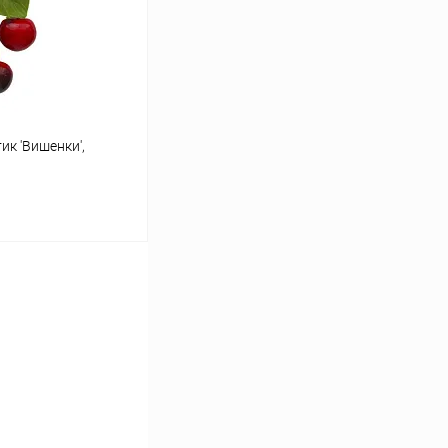
Под заказ
к 'Вишенки',
ину
К сравнению
Под заказ