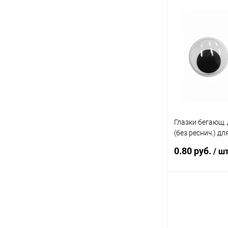
В 
Купить в 1 кл
В избранное
Глазки бегающ. 
(без реснич.) дл
белые с черн. з
0.80 руб.
/ ш
В 
Купить в 1 кл