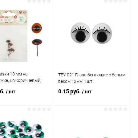
Запросить цену
В корзину
Купить в 1 клик
Сравнение
ь в 1 клик
Сравнение
В избранное
Под заказ
ранное
Под заказ
азки 10 мм на
TEY-021 Глаза бегающие с белым
жке, цв.коричневый,
веком 12мм, 1шт
уб.
0.15 руб.
/ шт
/ шт
В корзину
В корзину
ь в 1 клик
Сравнение
Купить в 1 клик
Сравнение