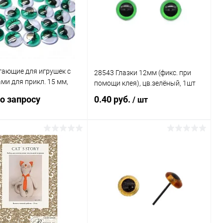
ранное
Под заказ
В избранное
Под заказ
гающие для игрушек с
28543 Глазки 12мм (фикс. при
ми для прикл. 15 мм,
помощи клея), цв.зелёный, 1шт
о запросу
0.40 руб.
/ шт
Запросить цену
В корзину
ь в 1 клик
Сравнение
Купить в 1 клик
Сравнение
ранное
Под заказ
В избранное
Под заказ