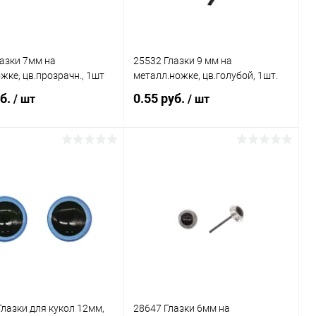
азки 7мм на
25532 Глазки 9 мм на
жке, цв.прозрачн., 1шт
металл.ножке, цв.голубой, 1шт.
уб.
0.55 руб.
/ шт
/ шт
В корзину
В корзину
ь в 1 клик
Сравнение
Купить в 1 клик
Сравнение
ранное
Под заказ
В избранное
Под заказ
лазки для кукол 12мм,
28647 Глазки 6мм на