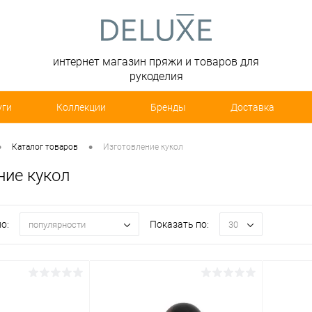
интернет магазин пряжи и товаров для
рукоделия
уги
Коллекции
Бренды
Доставка
•
•
Каталог товаров
Изготовление кукол
ние кукол
о:
Показать по:
популярности
30