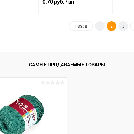
0.70 руб.
т
/ шт
корзину
В корзину
Назад
1
2
3
ик
Сравнение
Купить в 1 клик
Сравнение
Под заказ
В избранное
Под заказ
САМЫЕ ПРОДАВАЕМЫЕ ТОВАРЫ