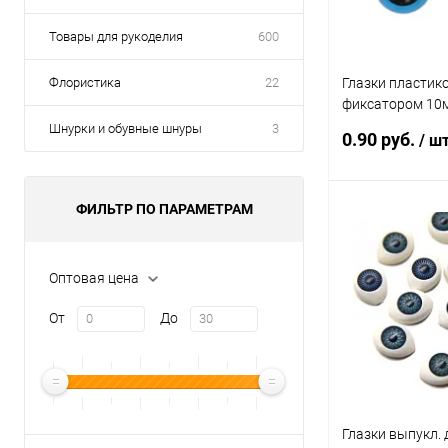
Товары для рукоделия
600
Флористика
22
Глазки пластик
фиксатором 10м
радужка, 1 шт
Шнурки и обувные шнуры
3
0.90 руб.
/ ш
ФИЛЬТР ПО ПАРАМЕТРАМ
В 
Купить в 1 кл
Оптовая цена
В избранное
От
До
Глазки выпукл.