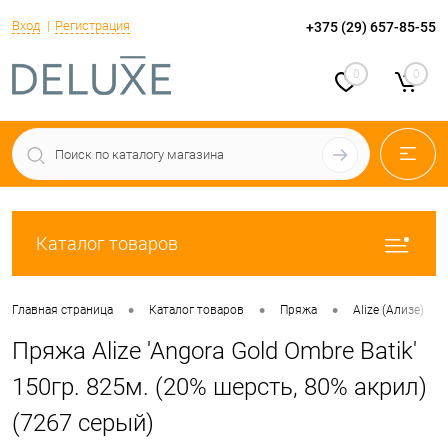
Вход
Регистрация
+375 (29) 657-85-55
0
0
Каталог товаров
•
•
•
•
Главная страница
Каталог товаров
Пряжа
Alize (Ализе)
Пряжа Alize 'Angora Gold Ombre Batik'
150гр. 825м. (20% шерсть, 80% акрил)
(7267 серый)