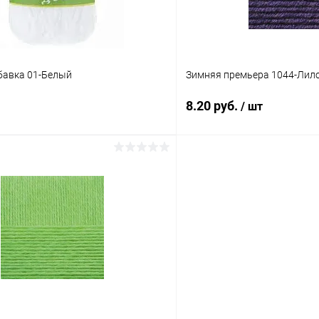
бавка 01-Белый
Зимняя премьера 1044-Лил
8.20 руб.
/ шт
В корзину
В корз
 клик
Сравнение
Купить в 1 клик
ое
Под заказ
В избранное