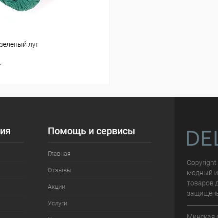
-зеленый луг
т
ия
Помощь и сервисы
Главная
Copyright
Отзывы
модный и
товаров д
Акции
защищен
Услуги
Минская 