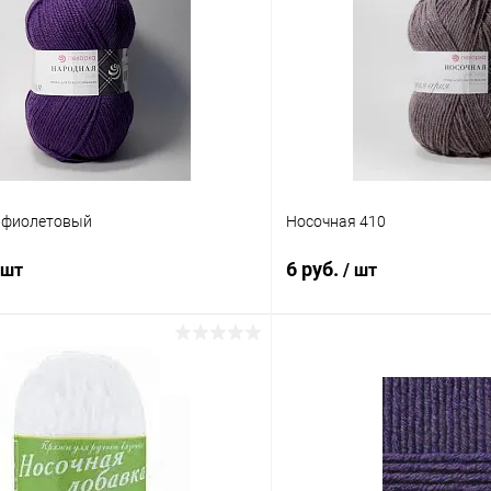
 фиолетовый
Носочная 410
6 руб.
 шт
/ шт
В корзину
В корз
 клик
Сравнение
Купить в 1 клик
ое
Под заказ
В избранное