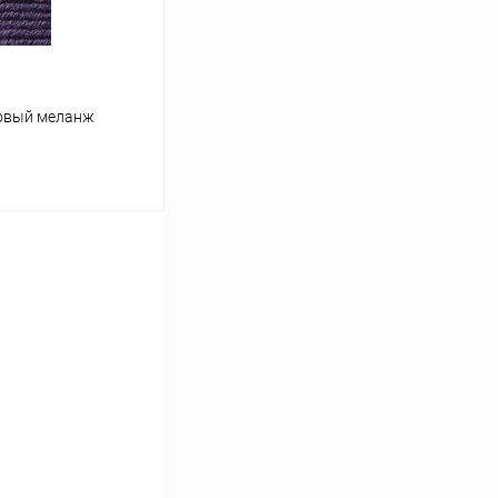
овый меланж
ину
Сравнение
Под заказ