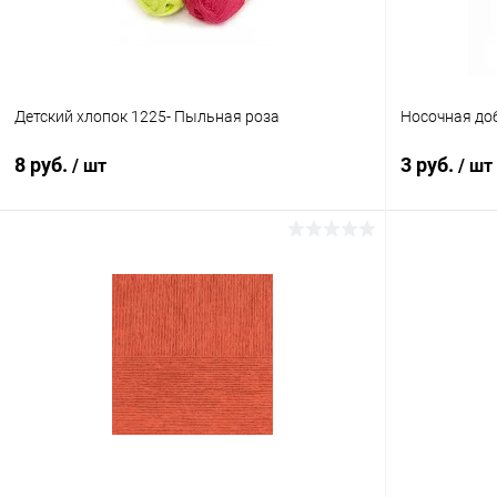
Детский хлопок 1225- Пыльная роза
Носочная до
8 руб.
3 руб.
/ шт
/ шт
В корзину
Купить в 1 клик
Сравнение
Купить в 1
В избранное
Под заказ
В избранн