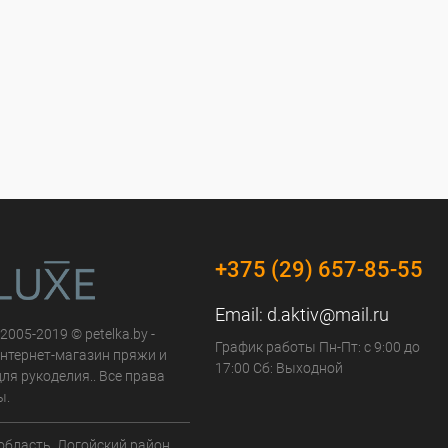
+375 (29) 657-85-55
Email:
d.aktiv@mail.ru
 2005-2019 © petelka.by -
График работы Пн-Пт: с 9:00 до
нтернет-магазин пряжи и
17:00 Сб: Выходной
ля рукоделия.. Все права
ы.
область, Логойский район,