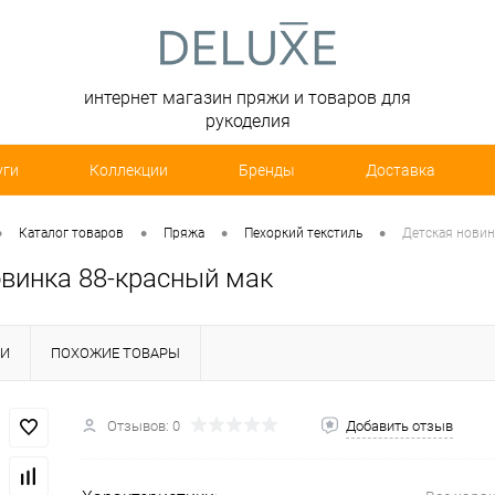
интернет магазин пряжи и товаров для
рукоделия
уги
Коллекции
Бренды
Доставка
•
•
•
•
Каталог товаров
Пряжа
Пехоркий текстиль
Детская новин
овинка 88-красный мак
КИ
ПОХОЖИЕ ТОВАРЫ
Отзывов: 0
Добавить отзыв