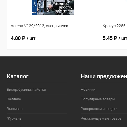
Verena V129/2013, спецвыпуск
Крокус 2286
4.80 ₽
5.45 ₽
/ шт
/ ш
Каталог
Наши предложен
Бисер, бусины, пайетки
Новинки
Валяние
Популярные товары
Вышивка
Распродажи и скидки
Журналы
Рекомендуемые товары