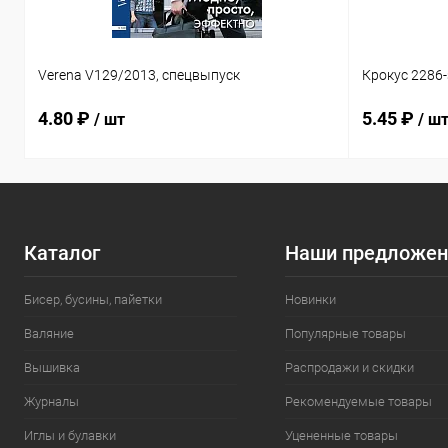
Verena V129/2013, спецвыпуск
Крокус 2286
4.80 ₽
5.45 ₽
/ шт
/ ш
Каталог
Наши предложен
Бисер, бусины, пайетки
Новинки
Валяние
Популярные товары
Вышивка
Распродажи и скидки
Журналы
Рекомендуемые товары
Иглы и булавки
Уцененные товары