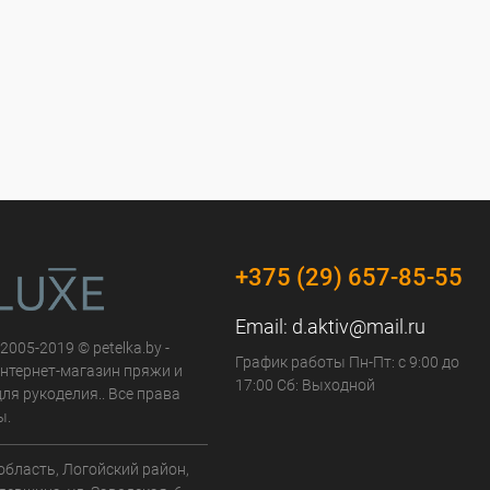
+375 (29) 657-85-55
Email:
d.aktiv@mail.ru
 2005-2019 © petelka.by -
График работы Пн-Пт: с 9:00 до
нтернет-магазин пряжи и
17:00 Сб: Выходной
ля рукоделия.. Все права
ы.
область, Логойский район,