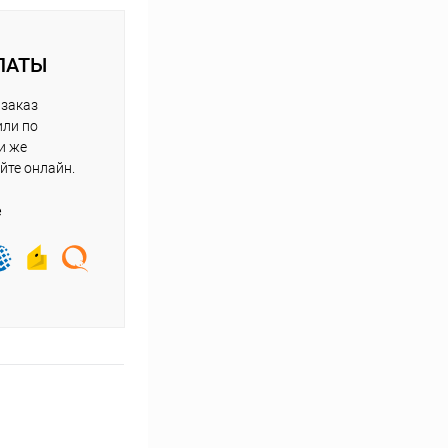
ЛАТЫ
 заказ
или по
и же
йте онлайн.
е