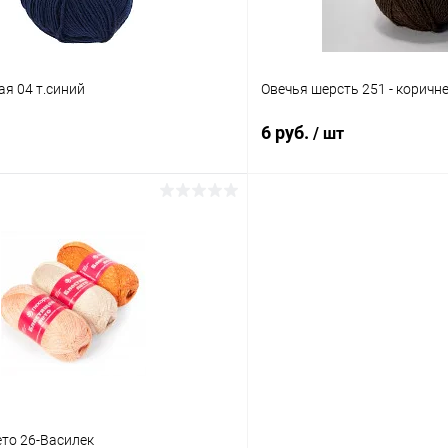
я 04 т.синий
Овечья шерсть 251 - коричн
6 руб.
/ шт
В корзину
В корз
 клик
К сравнению
Купить в 1 клик
ое
Под заказ
В избранное
то 26-Василек