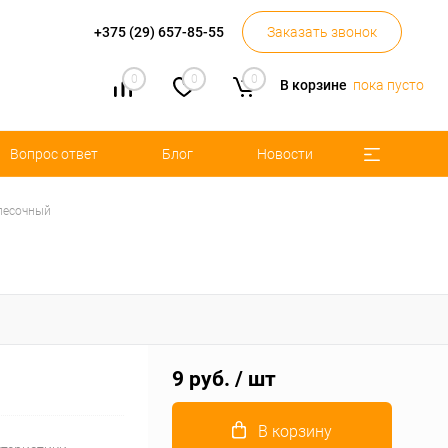
+375 (29) 657-85-55
Заказать звонок
0
0
0
В корзине
пока пусто
Вопрос ответ
Блог
Новости
песочный
9 руб.
/ шт
В корзину