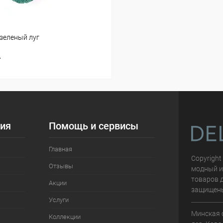
-зеленый луг
т
ия
Помощь и сервисы
Главная
Copyright
Отзывы
модный и
товаров д
Акции
защищен
Услуги
Минская 
Коллекции