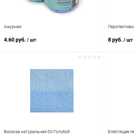
Ажурная
Перспективна
4.60 руб.
8 руб.
/ шт
/ шт
В корзину
Купить в 1 клик
К сравнению
Купить в 1
В избранное
Под заказ
В избранн
Вискоза натуральная 05-Голубой
Блестящее ле