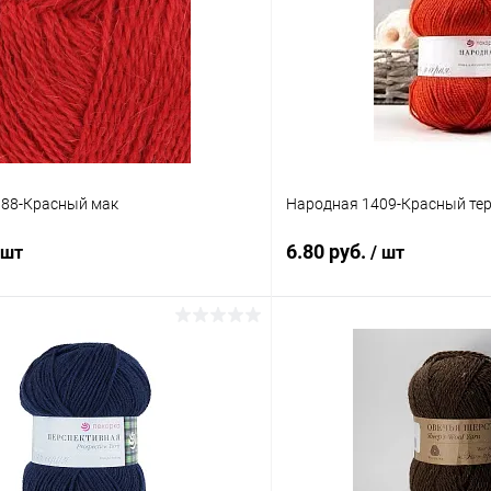
 88-Красный мак
Народная 1409-Красный те
6.80 руб.
 шт
/ шт
В корзину
В корз
 клик
К сравнению
Купить в 1 клик
ое
Под заказ
В избранное