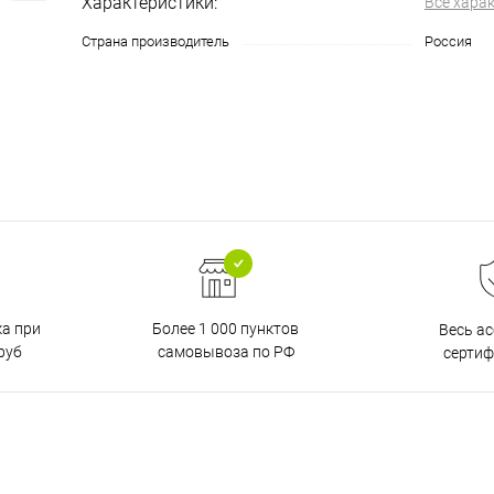
Характеристики:
Все хара
Страна производитель
Россия
ка при
Более 1 000 пунктов
Весь а
руб
самовывоза по РФ
серти