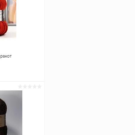
рракот
ину
К сравнению
Под заказ