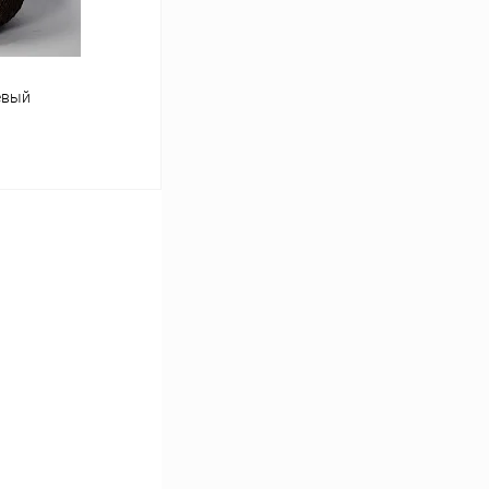
евый
ину
К сравнению
Под заказ