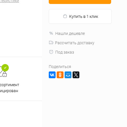
ктеристики
Купить в 1 клик
Нашли дешевле
Рассчитать доставку
Под заказ
Поделиться
Подарки при заказе от 3000
Пр
ссортимент
рублей
фицирован