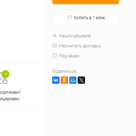
Купить в 1 клик
Нашли дешевле
Рассчитать доставку
Под заказ
Поделиться
Подарки при заказе от 3000
Пр
ссортимент
рублей
фицирован