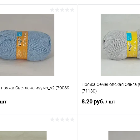
Пряжа Семеновская Ольга (
 пряжа Светлана изумр_v2 (70039
(71130)
8.20 руб.
 шт
/ шт
В корзину
В корз