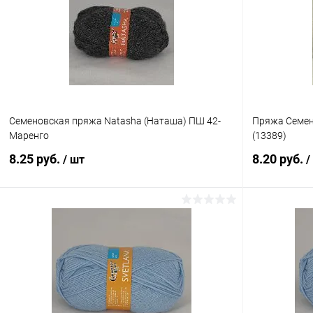
Купить в 1 клик
Сравнение
Купить в 1
В избранное
Под заказ
В избранн
Семеновская пряжа Natasha (Наташа) ПШ 42-
Пряжа Семен
Маренго
(13389)
8.25 руб.
8.20 руб.
/ шт
/
В корзину
Купить в 1 клик
Сравнение
Купить в 1
В избранное
Под заказ
В избранн