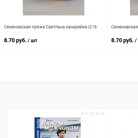
Семеновская пряжа Светлана канарейка (216
Семеновская 
8.70 руб.
8.70 руб.
/ шт
/
В корзину
Купить в 1 клик
К сравнению
Купить в 1
В избранное
Под заказ
В избранн