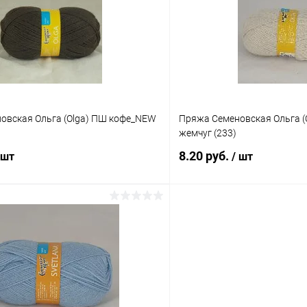
 клик
Сравнение
Купить в 1 клик
ое
Под заказ
В избранное
овская Ольга (Olga) ПШ кофе_NEW
Пряжа Семеновская Ольга (
жемчуг (233)
8.20 руб.
 шт
/ шт
В корзину
В корз
 клик
К сравнению
Купить в 1 клик
ое
Под заказ
В избранное