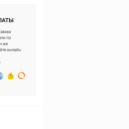
ЛАТЫ
 заказ
или по
и же
йте онлайн.
е