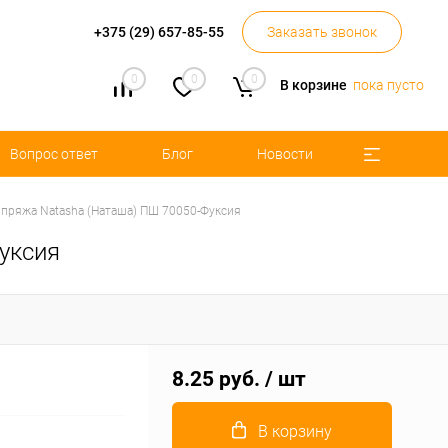
+375 (29) 657-85-55
Заказать звонок
0
0
0
В корзине
пока пусто
Вопрос ответ
Блог
Новости
пряжа Natasha (Наташа) ПШ 70050-Фуксия
уксия
8.25 руб.
/ шт
В корзину