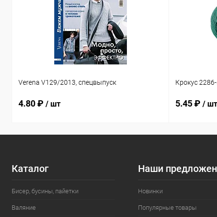
Verena V129/2013, спецвыпуск
Крокус 2286
4.80 ₽
5.45 ₽
/ шт
/ ш
Каталог
Наши предложен
Бисер, бусины, пайетки
Новинки
Валяние
Популярные товары