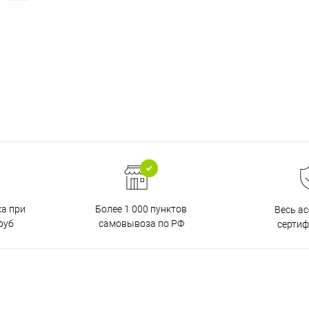
ка при
Более 1 000 пунктов
Весь а
руб
самовывоза по РФ
серти