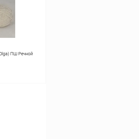
Сравнение
Под заказ
Olga) ПШ Речной
ину
К сравнению
Под заказ