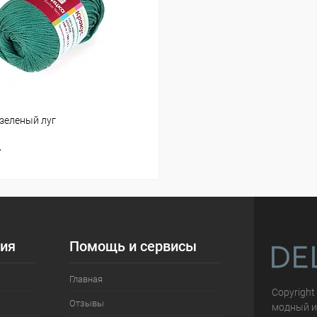
-зеленый луг
т
ия
Помощь и сервисы
Главная
Copyright
Отзывы
модный и