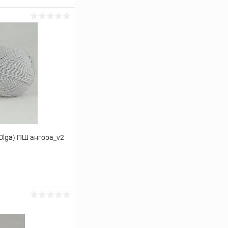
Olga) ПШ ангора_v2
ину