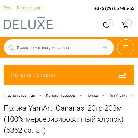
Вход
Регистрация
+375 (29) 657-85-55
0
0
Каталог товаров
•
•
•
Главная страница
Каталог товаров
Пряжа
YarnArt (ЯрнАрт)
Пряжа YarnArt 'Canarias' 20гр 203м
(100% мерсеризированный хлопок)
(5352 салат)