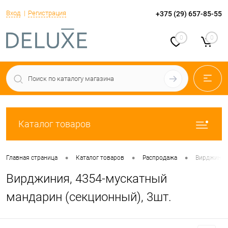
Вход
Регистрация
+375 (29) 657-85-55
0
0
Каталог товаров
•
•
•
Главная страница
Каталог товаров
Распродажа
Вирджиния,
Вирджиния, 4354-мускатный
мандарин (секционный), 3шт.