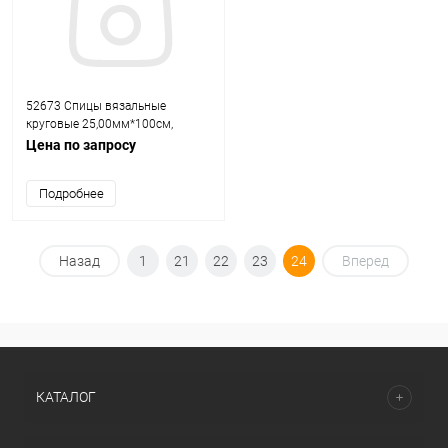
52673 Спицы вязальные
круговые 25,00мм*100см,
пластик PONY
Цена по запросу
Подробнее
Назад
1
21
22
23
24
Вперед
КАТАЛОГ