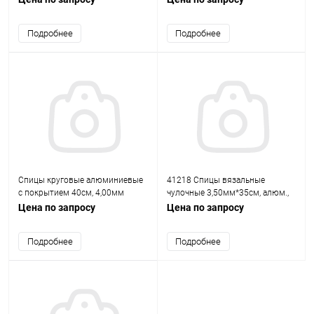
Подробнее
Подробнее
Спицы круговые алюминиевые
41218 Спицы вязальные
с покрытием 40см, 4,00мм
чулочные 3,50мм*35см, алюм.,
Hobby&Pro
5шт PONY
Цена по запросу
Цена по запросу
Подробнее
Подробнее