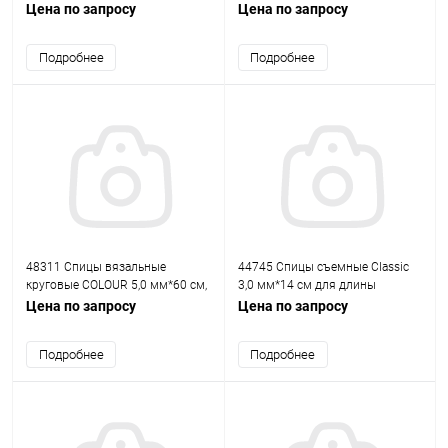
клен, PONY
петель 2,00мм*49см, алюм., 2шт
Цена по запросу
Цена по запросу
PONY
Подробнее
Подробнее
48311 Спицы вязальные
44745 Спицы съемные Classic
круговые COLOUR 5,0 мм*60 см,
3,0 мм*14 см для длины
желтый, алюм. PONY
тросика 40-120 см, алюм. PONY
Цена по запросу
Цена по запросу
Подробнее
Подробнее