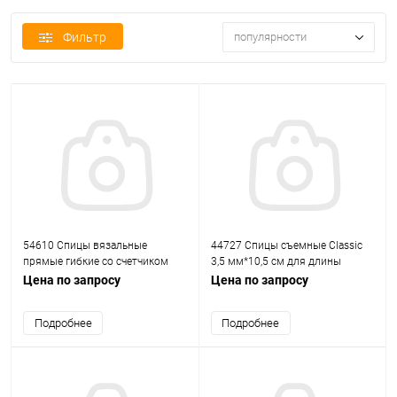
Фильтр
популярности
54610 Спицы вязальные
44727 Спицы съемные Classic
прямые гибкие со счетчиком
3,5 мм*10,5 см для длины
петель 4,50мм*49см, алюм. 2шт
тросика 40-120 см, алюм. PONY
Цена по запросу
Цена по запросу
PONY
Подробнее
Подробнее