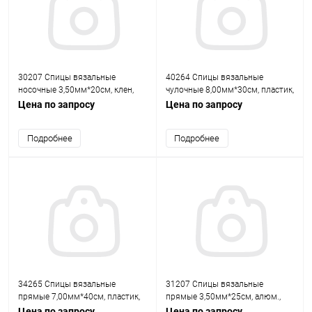
30207 Спицы вязальные
40264 Спицы вязальные
носочные 3,50мм*20см, клен,
чулочные 8,00мм*30см, пластик,
5шт PONY
5шт PONY
Цена по запросу
Цена по запросу
Подробнее
Подробнее
34265 Спицы вязальные
31207 Спицы вязальные
прямые 7,00мм*40см, пластик,
прямые 3,50мм*25см, алюм.,
2шт PONY
2шт PONY
Цена по запросу
Цена по запросу