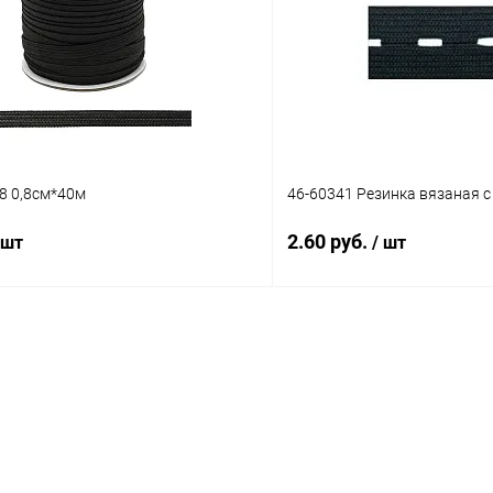
 клик
Сравнение
Купить в 1 клик
ое
Под заказ
В избранное
8 0,8см*40м
46-60341 Резинка вязаная 
2.60 руб.
 шт
/ шт
В корзину
В корз
 клик
Сравнение
Купить в 1 клик
ое
Под заказ
В избранное