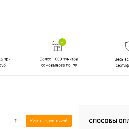
ка при
Более 1 000 пунктов
Весь а
руб
самовывоза по РФ
серти
СПОСОБЫ ОП
Купить c доставкой