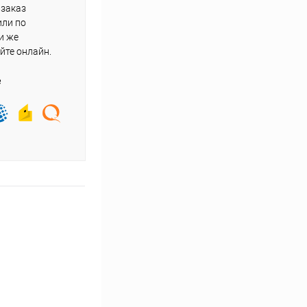
 заказ
или по
и же
йте онлайн.
е