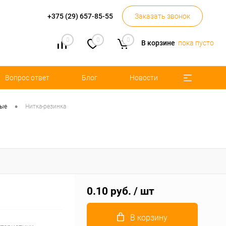
+375 (29) 657-85-55
Заказать звонок
0
0
0
В корзине
пока пусто
Вопрос ответ
Блог
Новости
•
ные
Нитка-резинка
0.10 руб.
/ шт
В корзину