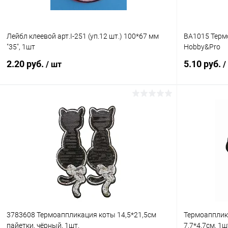
Лейбл клеевой арт.I-251 (уп.12 шт.) 100*67 мм
BA1015 Термо
"35", 1шт
Hobby&Pro
2.20 руб.
5.10 руб.
/ шт
/
В корзину
Купить в 1 клик
Сравнение
Купить в 1
В избранное
Под заказ
В избранн
3783608 Термоаппликация коты 14,5*21,5см
Термоапплик
пайетки, чёрный, 1шт.
7,7*4,7см, 1ш