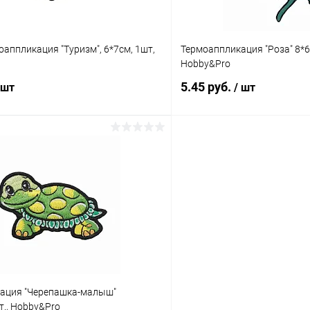
аппликация "Туризм", 6*7см, 1шт,
Термоаппликация "Роза" 8*6
Hobby&Pro
5.45 руб.
 шт
/ шт
В корзину
В корз
 клик
Сравнение
Купить в 1 клик
ое
Под заказ
В избранное
ация "Черепашка-малыш"
т., Hobby&Pro