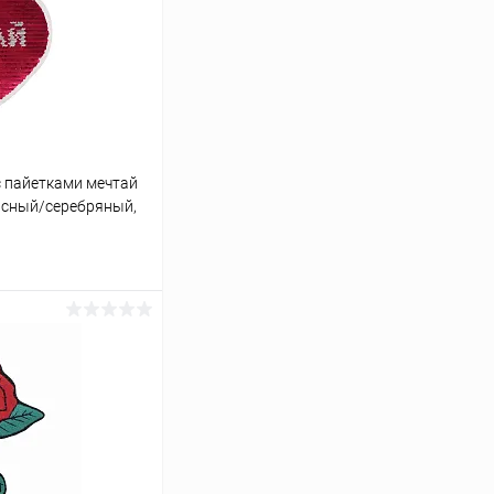
 пайетками мечтай
асный/серебряный,
ину
Сравнение
Под заказ