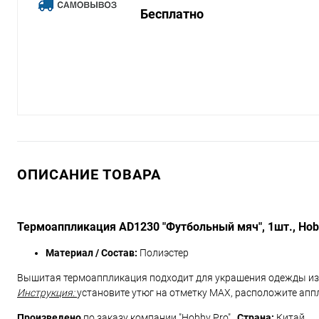
Бесплатно
ОПИСАНИЕ ТОВАРА
Термоаппликация AD1230 "Футбольный мяч", 1шт., Ho
Материал / Состав:
Полиэстер
Вышитая термоаппликация подходит для украшения одежды из де
Инструкция:
установите утюг на отметку MAX, расположите аппл
Произведено
по заказу компании "Hobby Pro".
Страна:
Китай