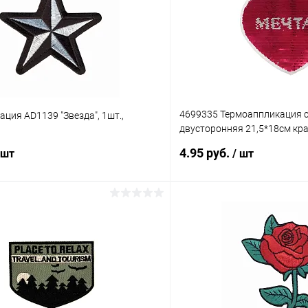
4699335 Термоаппликация с
ция AD1139 "Звезда", 1шт.,
двусторонняя 21,5*18см кр
1шт.
4.95 руб.
 шт
/ шт
В корзину
В корз
 клик
Сравнение
Купить в 1 клик
ое
Под заказ
В избранное