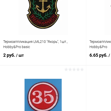
Термоаппликация LML210 "Якорь", 1шт.,
Термоапплика
Hobby&Pro basic
Hobby&Pro
2 руб.
6.65 руб.
/ шт
/
В корзину
Купить в 1 клик
Сравнение
Купить в 1
В избранное
Под заказ
В избранн