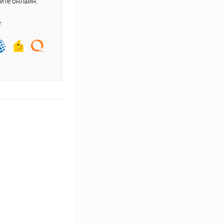
йте онлайн.
е