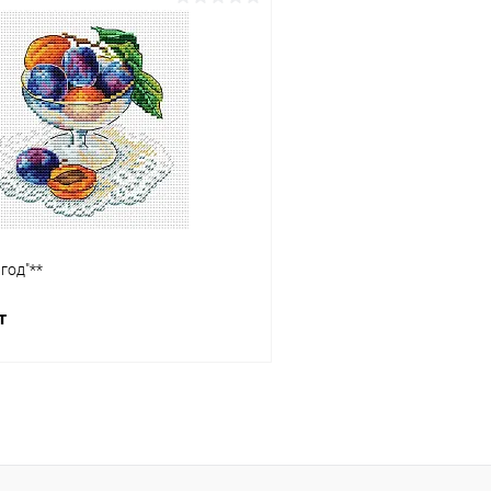
В корзину
В корз
 клик
Сравнение
Купить в 1 клик
ое
Под заказ
В избранное
год"**
т
В корзину
 клик
Сравнение