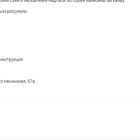
ини схем и необычные надписи, которые нанесены на канву.
ым рисунком.
 инструкция
ул.Нехинская, 57а