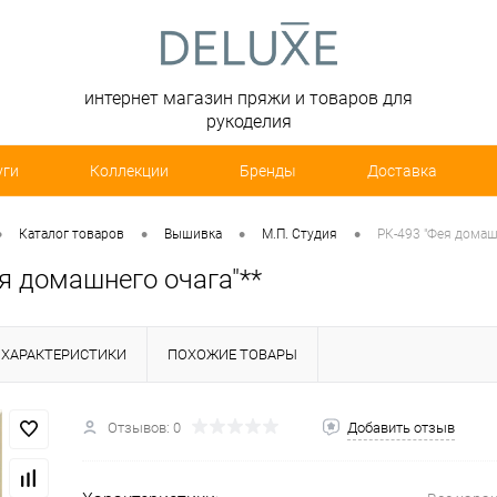
интернет магазин пряжи и товаров для
рукоделия
уги
Коллекции
Бренды
Доставка
•
•
•
•
Каталог товаров
Вышивка
М.П. Студия
РК-493 "Фея домашн
я домашнего очага"**
ХАРАКТЕРИСТИКИ
ПОХОЖИЕ ТОВАРЫ
Отзывов: 0
Добавить отзыв