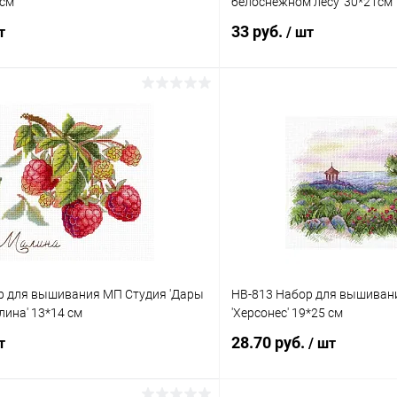
1см
белоснежном лесу' 30*21см
33 руб.
т
/ шт
В корзину
В корз
 клик
Сравнение
Купить в 1 клик
ое
Под заказ
В избранное
р для вышивания МП Студия 'Дары
НВ-813 Набор для вышиван
ина' 13*14 см
'Херсонес' 19*25 см
28.70 руб.
т
/ шт