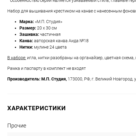
Особенностью серии является узнаваемый стиль, главные геро
Набор для вышивания крестиком на канве с нанесенным фонов
Марка:
«М.П. Студия»
Размер:
20 х 30 см
Зашивка:
частичная
Канва:
авторская канва Аида №18
Нитки:
мулине 24 цвета
В наборе:
игла, нитки разобраны на органайзер, цветная схема,
Рамка и паспарту в комплект не входят
Производитель: М.П. Студия,
173000, РФ, г. Великий Новгород, 
ХАРАКТЕРИСТИКИ
Прочие