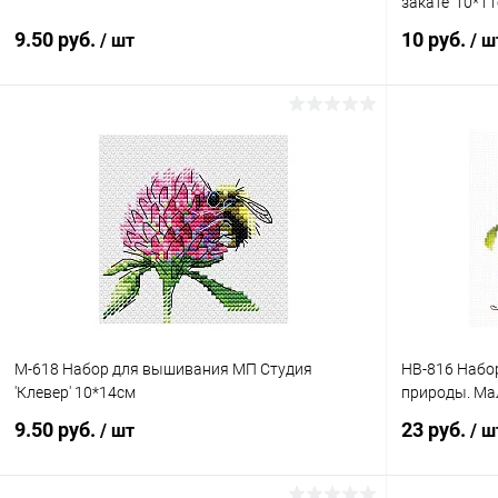
закате' 10*1
9.50 руб.
10 руб.
/ шт
/ ш
В корзину
Купить в 1 клик
Сравнение
Купить в 1
В избранное
Под заказ
В избранн
М-618 Набор для вышивания МП Студия
НВ-816 Набо
'Клевер' 10*14см
природы. Мал
9.50 руб.
23 руб.
/ шт
/ ш