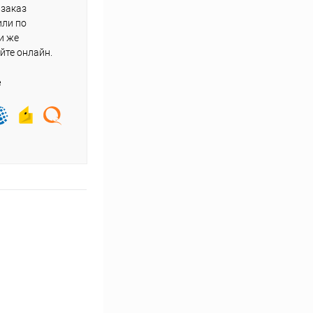
 заказ
или по
и же
йте онлайн.
е