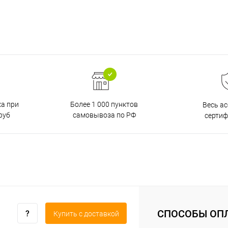
ка при
Более 1 000 пунктов
Весь а
руб
самовывоза по РФ
серти
СПОСОБЫ ОП
Купить c доставкой