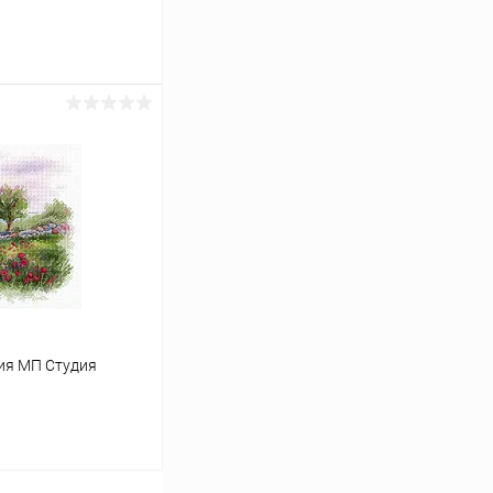
ину
Сравнение
Под заказ
ия МП Студия