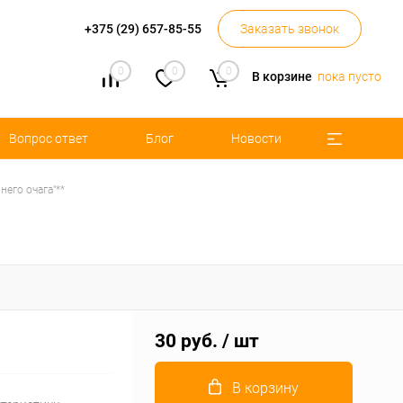
+375 (29) 657-85-55
Заказать звонок
0
0
0
В корзине
пока пусто
Вопрос ответ
Блог
Новости
его очага"**
30 руб.
/ шт
В корзину