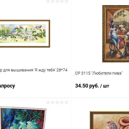
 для вышивания 'Я жду тебя' 28*74
СР 3115 "Любители пива"
апросу
34.50 руб.
/ шт
Запросить цену
В корз
 клик
Сравнение
Купить в 1 клик