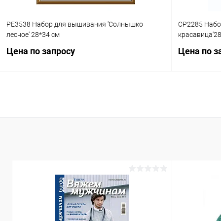
РЕ3538 Набор для вышивания 'Солнышко
СР2285 Набо
лесное' 28*34 см
красавица'28
Цена по запросу
Цена по з
Запросить цену
Купить в 1 клик
Сравнение
Купить в 1
В избранное
Под заказ
В избранн