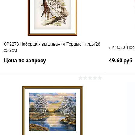
В избранн
В избранное
Под заказ
СР2273 Набор для вышивания 'Гордые птицы'28
ДК 3030 "Вос
x36 см
Цена по запросу
49.60 руб.
Запросить цену
Купить в 1 клик
Сравнение
Купить в 1
В избранное
Под заказ
В избранн