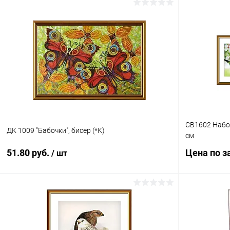
СВ1602 Набор
ДК 1009 "Бабочки", бисер (*К)
см
51.80 руб.
Цена по з
/ шт
В корзину
Купить в 1
Купить в 1 клик
Сравнение