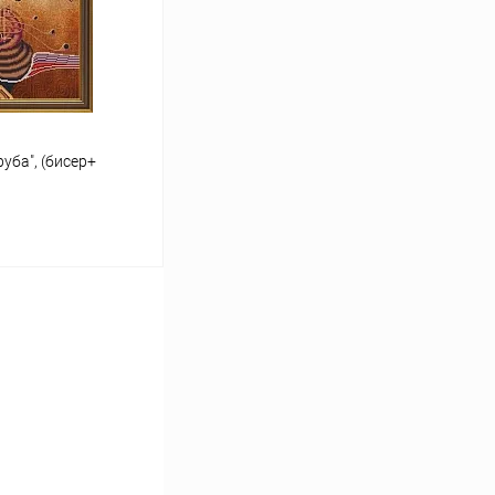
Под заказ
уба", (бисер+
ину
Сравнение
Под заказ