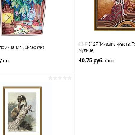
ое
Под заказ
В избранное
ННК 3127 "Музыка чувств. Тр
поминания", бисер (*К)
мулине)
40.75 руб.
/ шт
/ шт
В корзину
В корз
 клик
Сравнение
Купить в 1 клик
ое
Под заказ
В избранное