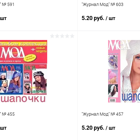
" № 591
"Журнал Мод" № 603
5.20 руб.
 шт
/ шт
В корзину
В корз
 клик
Сравнение
Купить в 1 клик
ое
Под заказ
В избранное
" № 455
"Журнал Мод" № 457
5.20 руб.
 шт
/ шт