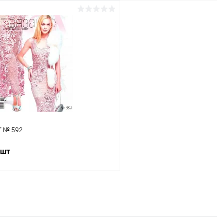
В корзину
В корз
 клик
Сравнение
Купить в 1 клик
ое
Под заказ
В избранное
" № 592
 шт
В корзину
 клик
Сравнение