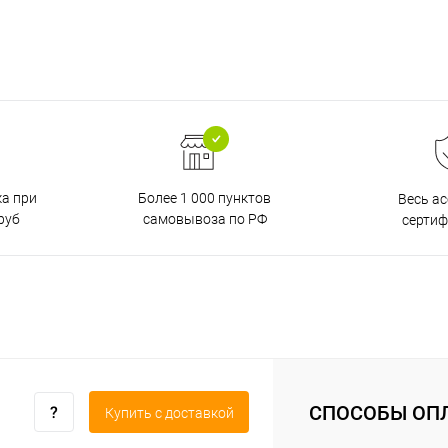
ка при
Более 1 000 пунктов
Весь а
руб
самовывоза по РФ
серти
СПОСОБЫ ОП
Купить c доставкой