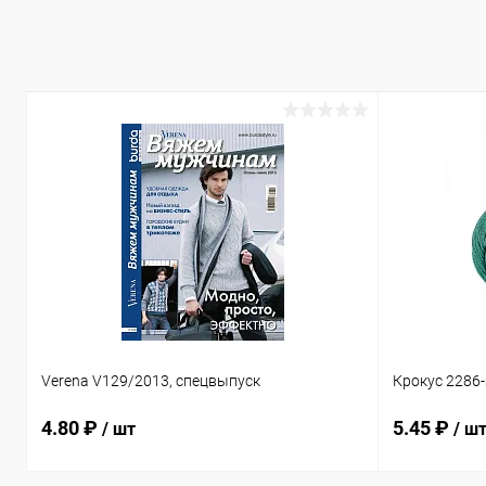
В избранное
Под заказ
В избранн
Verena V129/2013, спецвыпуск
Крокус 2286
4.80 ₽
5.45 ₽
/ шт
/ ш