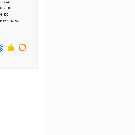
 заказ
или по
и же
йте онлайн.
е