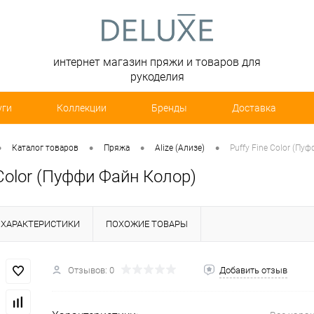
интернет магазин пряжи и товаров для
рукоделия
уги
Коллекции
Бренды
Доставка
•
•
•
•
Каталог товаров
Пряжа
Alize (Ализе)
Puffy Fine Color (Пу
 Color (Пуффи Файн Колор)
ХАРАКТЕРИСТИКИ
ПОХОЖИЕ ТОВАРЫ
Отзывов: 0
Добавить отзыв