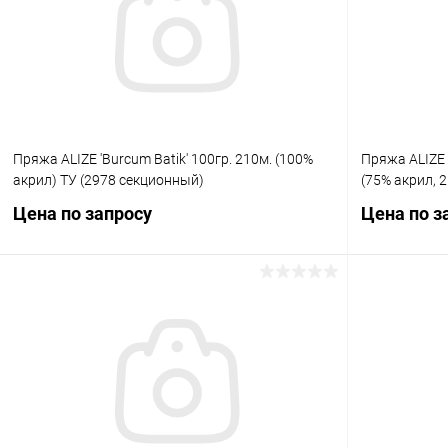
Пряжа ALIZE 'Burcum Batik' 100гр. 210м. (100%
Пряжа ALIZE '
акрил) ТУ (2978 секционный)
(75% акрил, 
Цена по запросу
Цена по з
Запросить цену
Купить в 1 клик
Сравнение
Купить в 1
В избранное
Под заказ
В избранн