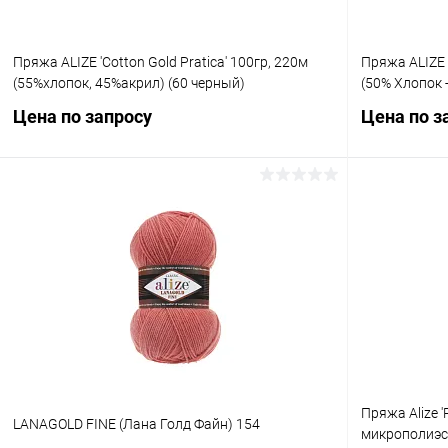
Пряжа ALIZE 'Cotton Gold Pratica' 100гр, 220м
Пряжа ALIZE 
(55%хлопок, 45%акрил) (60 черный)
(50% Хлопок 
Цена по запросу
Цена по з
Запросить цену
Купить в 1 клик
Сравнение
Купить в 1
В избранное
Под заказ
В избранн
Пряжа Alize '
LANAGOLD FINE (Лана Голд Файн) 154
микрополиэст