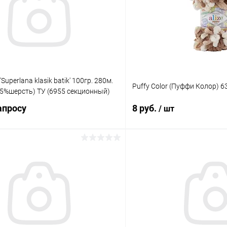
Superlana klasik batik' 100гр. 280м.
Puffy Сolor (Пуффи Колор) 6
25%шерсть) ТУ (6955 секционный)
апросу
8 руб.
/ шт
Запросить цену
В корз
 клик
Сравнение
Купить в 1 клик
ое
Под заказ
В избранное