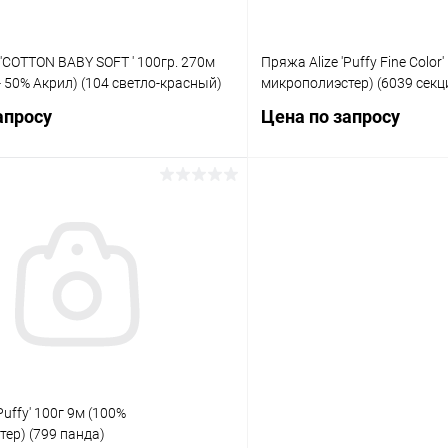
'COTTON BABY SOFT ' 100гр. 270м
Пряжа Alize 'Puffy Fine Color'
- 50% Акрил) (104 светло-красный)
микрополиэстер) (6039 сек
апросу
Цена по запросу
Запросить цену
Запросит
 клик
Сравнение
Купить в 1 клик
ое
Под заказ
В избранное
Puffy' 100г 9м (100%
ер) (799 панда)