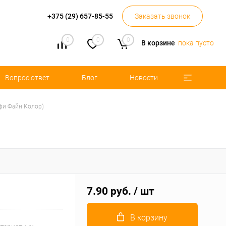
+375 (29) 657-85-55
Заказать звонок
0
0
0
В корзине
пока пусто
Вопрос ответ
Блог
Новости
ффи Файн Колор)
7.90 руб.
/ шт
В корзину