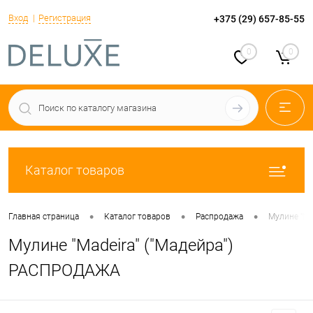
Вход
Регистрация
+375 (29) 657-85-55
0
0
Каталог товаров
•
•
•
Главная страница
Каталог товаров
Распродажа
Мулине "Ma
Мулине "Madeira" ("Мадейра")
РАСПРОДАЖА