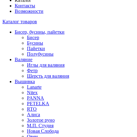
Каталог
Контакты
Возможности
Каталог товаров
Бисер, бусины, пайетки
Бисер
Бусины
Пайетки
Полубусины
Валяние
Иглы для валяния
Фетр
Шерсть для валяния
Вышивка
Lanarte
Nitex
PANNA
PETELKA
RTO
Алиса
Золотое руно
М.П. Студия
Новая Слобода
Овен