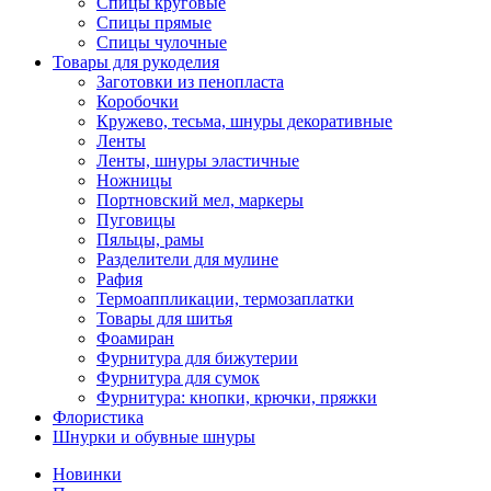
Спицы круговые
Спицы прямые
Спицы чулочные
Товары для рукоделия
Заготовки из пенопласта
Коробочки
Кружево, тесьма, шнуры декоративные
Ленты
Ленты, шнуры эластичные
Ножницы
Портновский мел, маркеры
Пуговицы
Пяльцы, рамы
Разделители для мулине
Рафия
Термоаппликации, термозаплатки
Товары для шитья
Фоамиран
Фурнитура для бижутерии
Фурнитура для сумок
Фурнитура: кнопки, крючки, пряжки
Флористика
Шнурки и обувные шнуры
Новинки