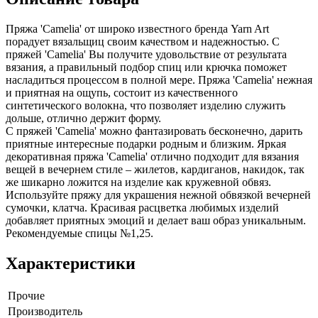
Пряжа 'Camelia' от широко известного бренда Yarn Art
порадует вязальщиц своим качеством и надежностью. С
пряжей 'Camelia' Вы получите удовольствие от результата
вязания, а правильный подбор спиц или крючка поможет
насладиться процессом в полной мере. Пряжа 'Camelia' нежная
и приятная на ощупь, состоит из качественного
синтетического волокна, что позволяет изделию служить
дольше, отлично держит форму.
С пряжей 'Camelia' можно фантазировать бесконечно, дарить
приятные интересные подарки родным и близким. Яркая
декоративная пряжа 'Camelia' отлично подходит для вязания
вещей в вечернем стиле – жилетов, кардиганов, накидок, так
же шикарно ложится на изделие как кружевной обвяз.
Используйте пряжу для украшения нежной обвязкой вечерней
сумочки, клатча. Красивая расцветка любимых изделий
добавляет приятных эмоций и делает ваш образ уникальным.
Рекомендуемые спицы №1,25.
Характеристики
Прочие
Производитель