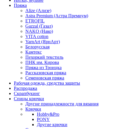
Нитки, мулине
Пряжа
Alize (Ализе)
Astra Premium (Астра Премиум)
ETROFIL
Gazzal (Газал)
NAKO (Нако)
VITA cotton
YarnArt (ЯрнАрт)
Белорусская
Камтекс
Пехоркий текстиль
ПНК им. Кирова
Пряжа из Троицка
Рассказовская пряжа
Семеновская пряжа
Рабочая одежда, средства защиты
Распродажа
Скрапбукинг
Спицы крючки
Другие принадлежности для вязания
Крючки
Hobby&Pro
PONY
Другие крючки