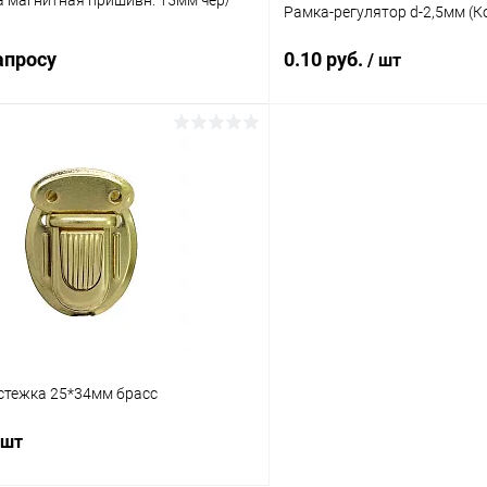
а магнитная пришивн. 15мм чер/
Рамка-регулятор d-2,5мм (К
апросу
0.10 руб.
/ шт
Запросить цену
В корз
 клик
Сравнение
Купить в 1 клик
ое
Под заказ
В избранное
стежка 25*34мм брасс
 шт