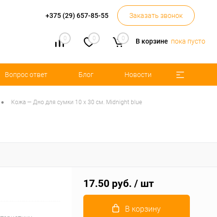
+375 (29) 657-85-55
Заказать звонок
0
0
0
В корзине
пока пусто
Вопрос ответ
Блог
Новости
•
Кожа — Дно для сумки 10 х 30 см. Midnight blue
17.50 руб.
/ шт
В корзину