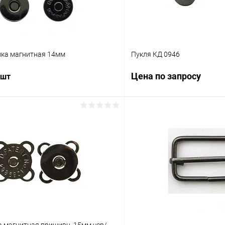
пка магнитная 14мм
Пукля КД 0946
Цена по запросу
 шт
Запросит
В корзину
Купить в 1 клик
 клик
Сравнение
В избранное
ое
Под заказ