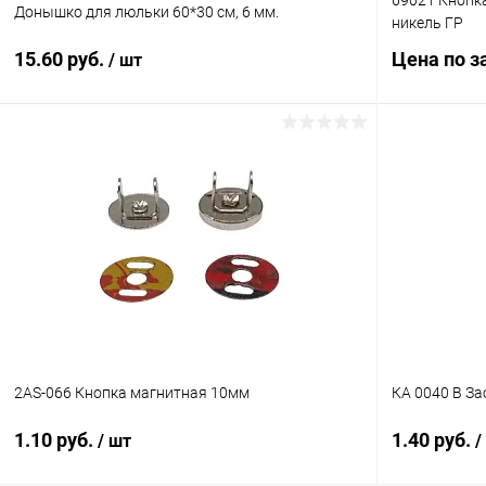
69021 Кнопк
Донышко для люльки 60*30 см, 6 мм.
никель ГР
15.60 руб.
Цена по з
/ шт
В корзину
Купить в 1
Купить в 1 клик
Сравнение
В избранн
В избранное
Под заказ
2AS-066 Кнопка магнитная 10мм
КА 0040 В За
1.10 руб.
1.40 руб.
/ шт
/