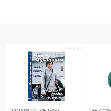
В корзину
Купить в 1 клик
Сравнение
Купить в 1
В избранное
Под заказ
В избранн
Verena V129/2013, спецвыпуск
Крокус 2286