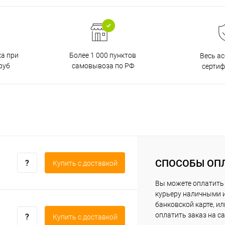
ка при
Более 1 000 пунктов
Весь а
руб
самовывоза по РФ
серти
СПОСОБЫ ОП
Купить c доставкой
Вы можете оплатить
курьеру наличными 
банковской карте, ил
оплатить заказ на са
Купить c доставкой