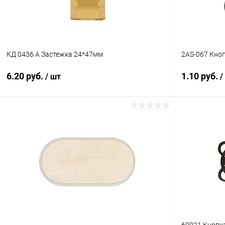
КД 0436 А Застежка 24*47мм
2AS-067 Кно
6.20 руб.
1.10 руб.
/ шт
/
В корзину
Купить в 1 клик
Сравнение
Купить в 1
В избранное
Под заказ
В избранн