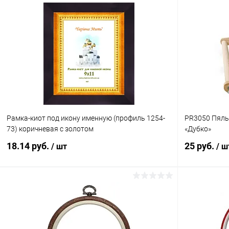
Рамка-киот под икону именную (профиль 1254-
PR3050 Пяль
73) коричневая с золотом
«Дубко»
18.14 руб.
25 руб.
/ шт
/ ш
В корзину
Купить в 1 клик
Сравнение
Купить в 1