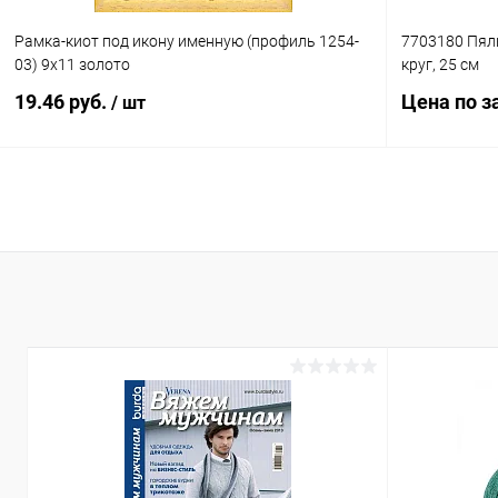
Рамка-киот под икону именную (профиль 1254-
7703180 Пяль
03) 9х11 золото
круг, 25 см
19.46 руб.
Цена по з
/ шт
В корзину
Купить в 1
Купить в 1 клик
Сравнение
В избранн
В избранное
Под заказ