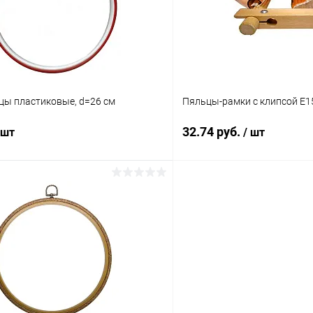
ое
Под заказ
В избранное
цы пластиковые, d=26 см
Пяльцы-рамки с клипсой E1
32.74 руб.
 шт
/ шт
В корзину
В корз
 клик
Сравнение
Купить в 1 клик
ое
Под заказ
В избранное