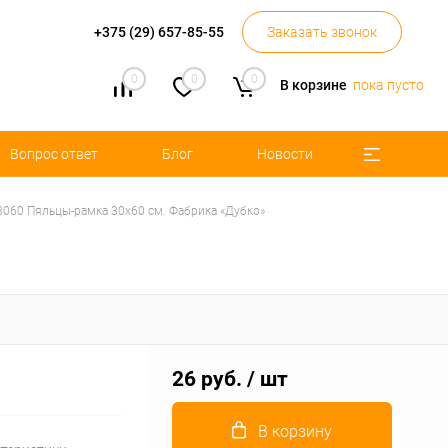
+375 (29) 657-85-55
Заказать звонок
0
0
0
В корзине
пока пусто
Вопрос ответ
Блог
Новости
060 Пяльцы-рамка 30х60 см. Фабрика «Дубко»
26 руб.
/ шт
В корзину