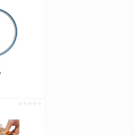
м
ину
Сравнение